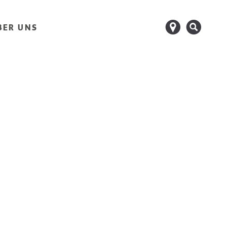
d
s
BER UNS