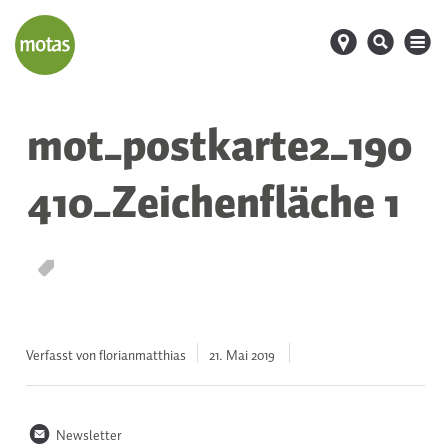
d
s
M
mot_postkarte2_190
410_Zeichenfläche 1
T
Verfasst von florianmatthias
21. Mai
2019
n
Newsletter