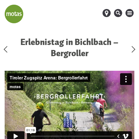
d
s
M
Erlebnistag in Bichlbach –
Bergroller