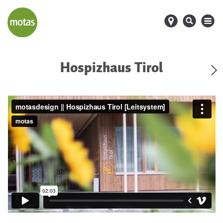
d
s
M
Hospizhaus Tirol