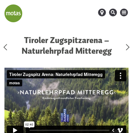
d
s
M
Tiroler Zugspitzarena –
Naturlehrpfad Mitteregg