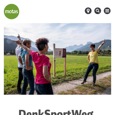
d
s
M
DenkSportWeg.