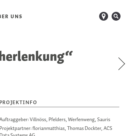
d
s
BER UNS
cherlenkung“
PROJEKTINFO
Auftraggeber:
Villnöss, Pfelders, Werfenweng, Sauris
Projektpartner:
florianmatthias
,
Thomas Dockter
,
ACS
Data Systems AG