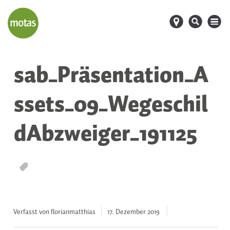
d
s
M
sab_Präsentation_A
ssets_09_Wegeschil
dAbzweiger_191125
T
Verfasst von florianmatthias
17. Dezember
2019