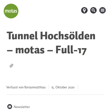
d
s
M
Tunnel Hochsölden
– motas – Full-17
T
Verfasst von florianmatthias
15. Oktober
2020
n
Newsletter