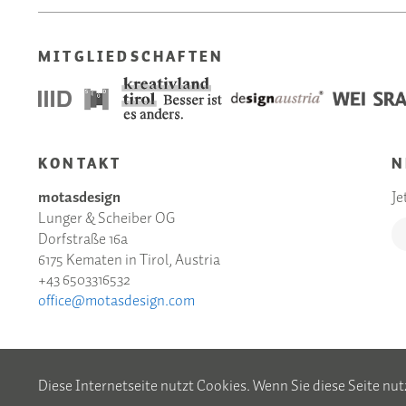
MITGLIEDSCHAFTEN
KONTAKT
N
motasdesign
Je
Lunger & Scheiber OG
Dorfstraße 16a
6175 Kematen in Tirol, Austria
+43 6503316532
office@motasdesign.com
Diese Internetseite nutzt Cookies. Wenn Sie diese Seite nut