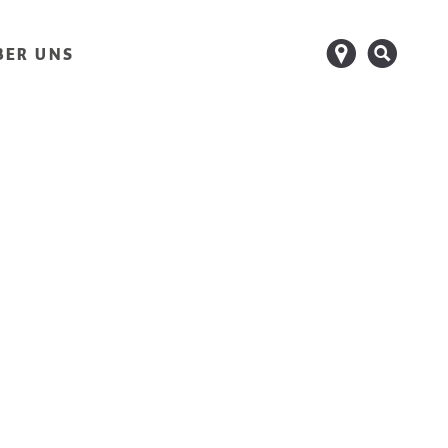
d
s
BER UNS