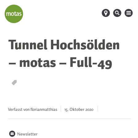
d
s
M
Tunnel Hochsölden
– motas – Full-49
T
Verfasst von florianmatthias
15. Oktober
2020
n
Newsletter