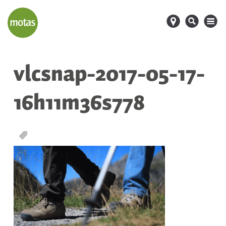
d
s
M
vlcsnap-2017-05-17-
16h11m36s778
T