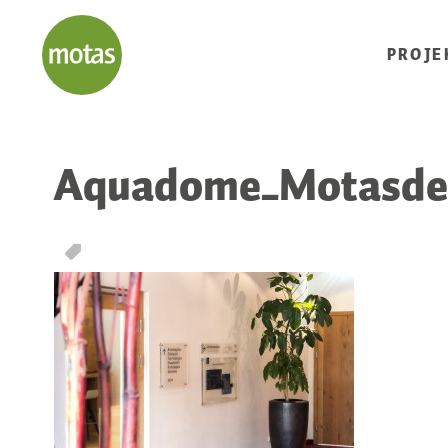
PROJE
Aquadome_Motasdesi
T