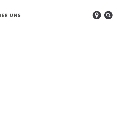
d
s
BER UNS