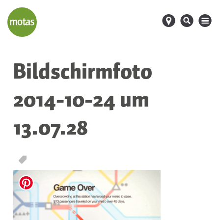
d
s
M
Bildschirmfoto
2014-10-24 um
13.07.28
T