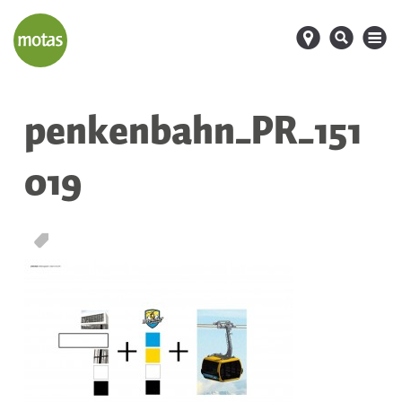
d
s
M
penkenbahn_PR_151
019
T