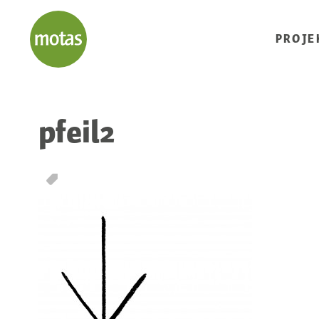
PROJE
pfeil2
T