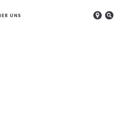
d
s
BER UNS