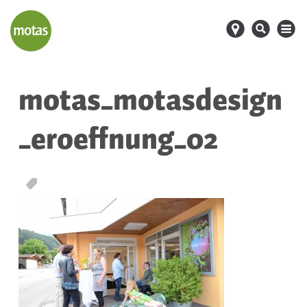
d
s
M
motas_motasdesign
_eroeffnung_02
T