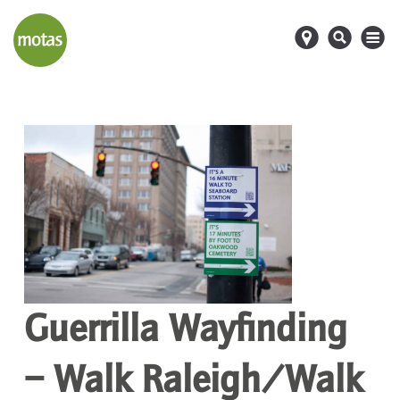
d
s
M
Guerrilla Wayfinding
– Walk Raleigh/Walk