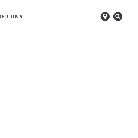
d
s
BER UNS