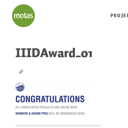
PROJE
IIIDAward_01
T