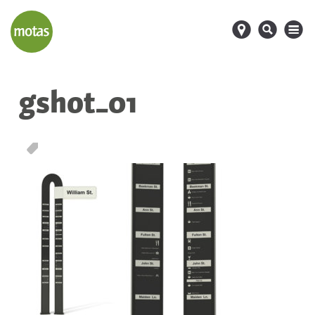
d
s
M
gshot_01
T