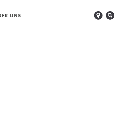
d
s
BER UNS