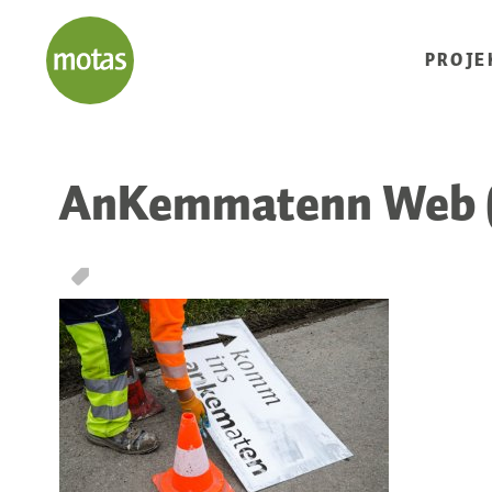
PROJE
AnKemmatenn Web (1
T