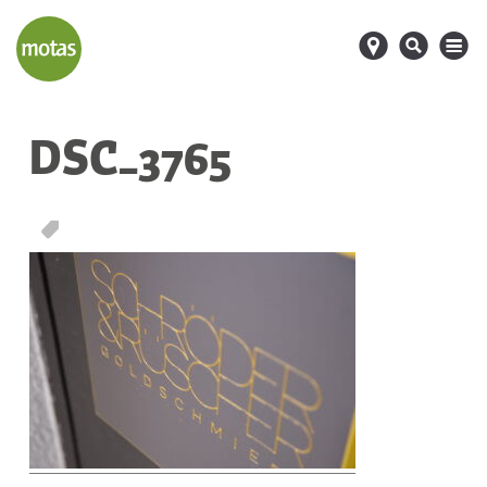
d
s
M
DSC_3765
T