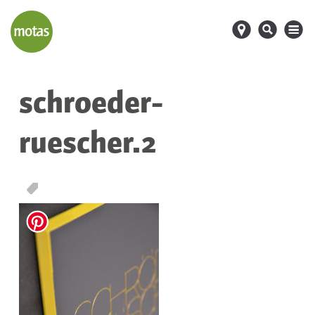
d
s
M
schroeder-
ruescher.2
T