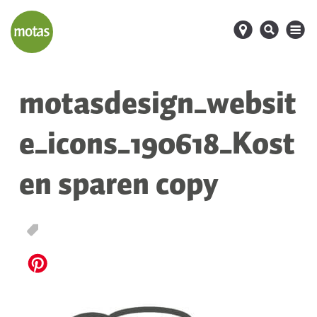
d
s
M
motasdesign_websit
e_icons_190618_Kost
en sparen copy
T