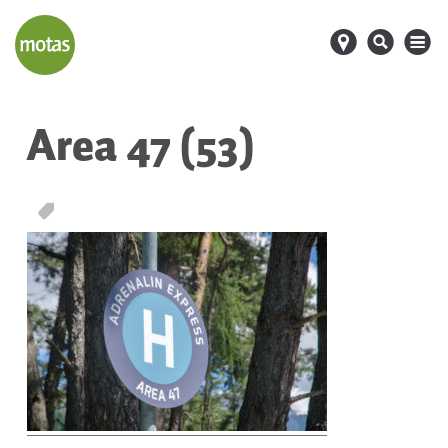
d
s
M
Area 47 (53)
T