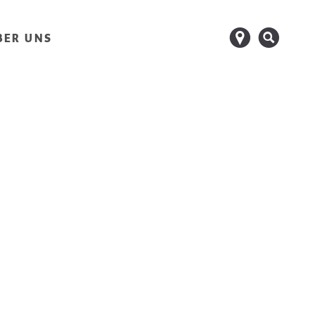
d
s
BER UNS