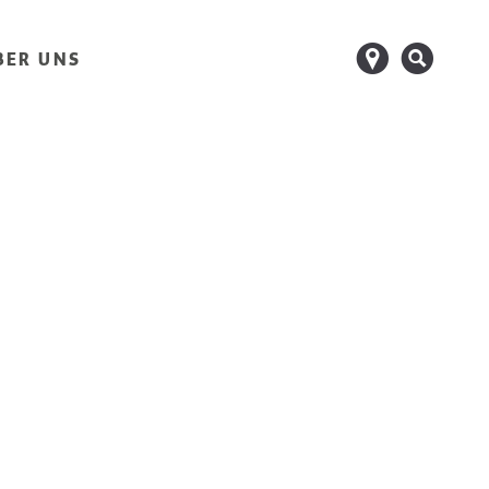
d
s
BER UNS