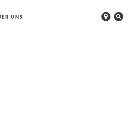
d
s
BER UNS