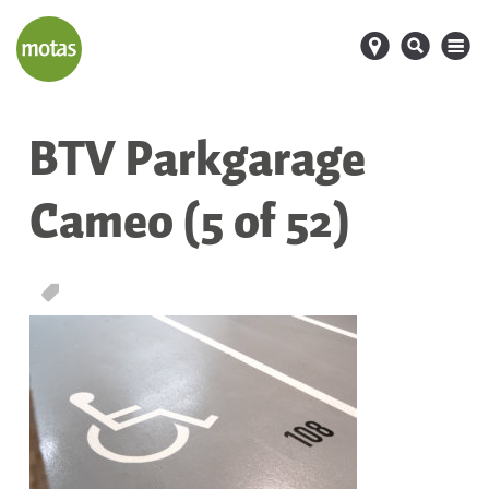
d
s
M
BTV Parkgarage
Cameo (5 of 52)
T