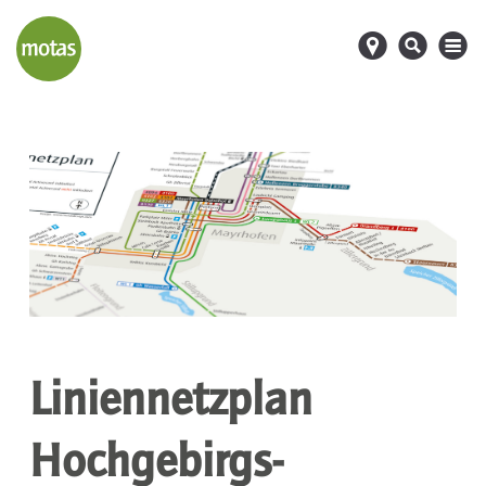
d
s
M
Liniennetzplan
Hochgebirgs-