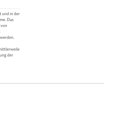
t und in der
mme. Das
s von
t
 werden.
mittlerweile
tung der