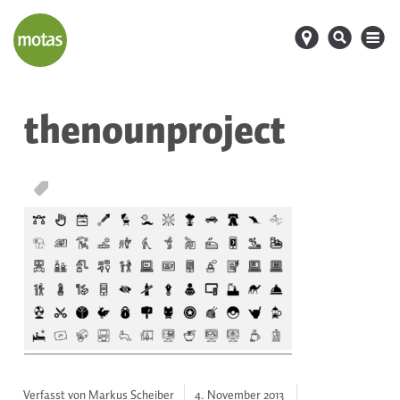
d
s
M
thenounproject
T
Verfasst von Markus Scheiber
4. November
2013