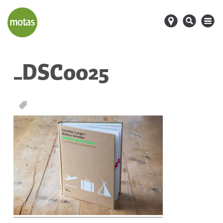
d
s
M
_DSC0025
T