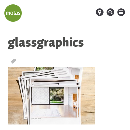
d
s
M
glassgraphics
T