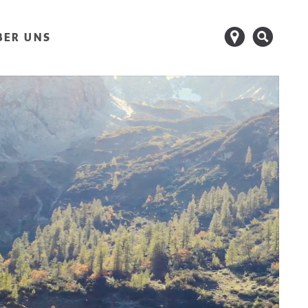
d
s
BER UNS