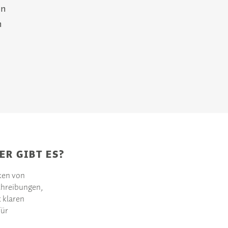
en
n
ER GIBT ES?
rken von
hreibungen,
t klaren
für