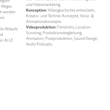
Region
und Videomarketing.
s Weges
Konzeption:
Videogeschichte entwickeln,
ch werden
Kreativ- und Technik-Konzepte, Voice- &
wie
Animationskonzepte.
Videoproduktion:
Filmdrehs, Location
lte Abläufe
Scouting, Produktionsbegleitung,
nd
Animation, Postproduktion, Sound Design,
für ALLE
Audio Podcasts.