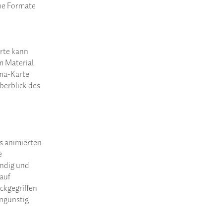
ene Formate
rte kann
m Material
ma-Karte
berblick des
us animierten
e
ndig und
auf
ckgegriffen
ngünstig