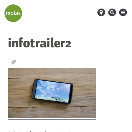
d
s
M
infotrailer2
T