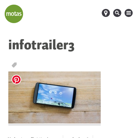
d
s
M
infotrailer3
T