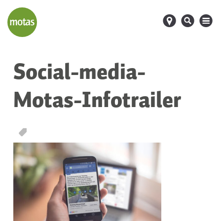
d
s
M
Social-media-
Motas-Infotrailer
T