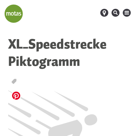
d
s
M
XL_Speedstrecke
Piktogramm
T