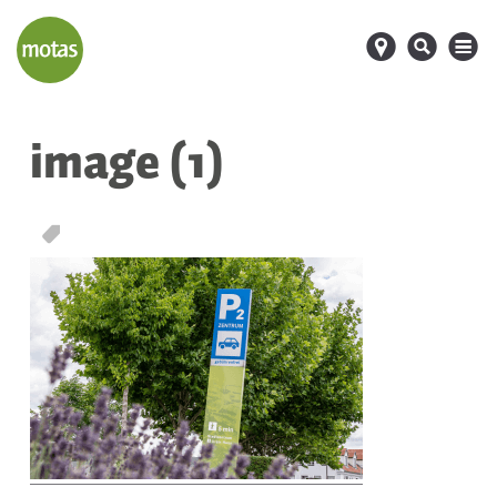
d
s
M
image (1)
T