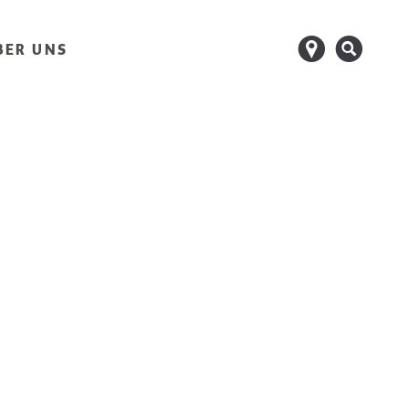
d
s
BER UNS