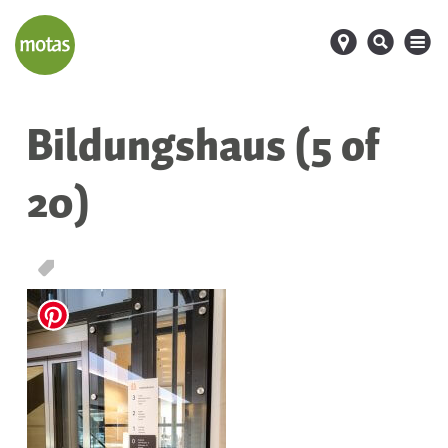
d
s
M
Bildungshaus (5 of
20)
T