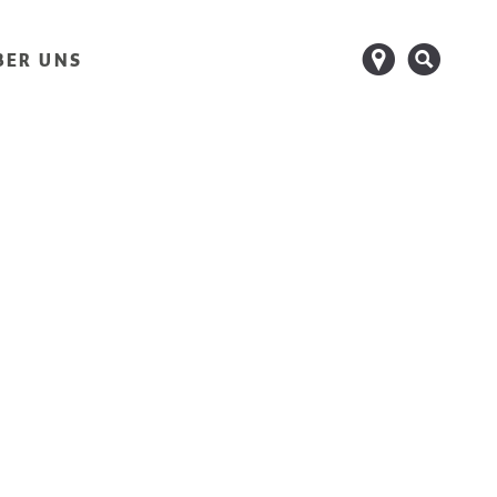
d
s
BER UNS