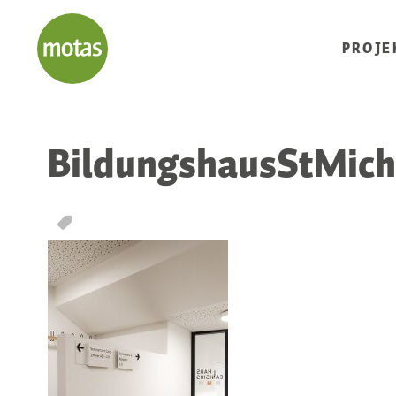
PROJE
BildungshausStMich
T