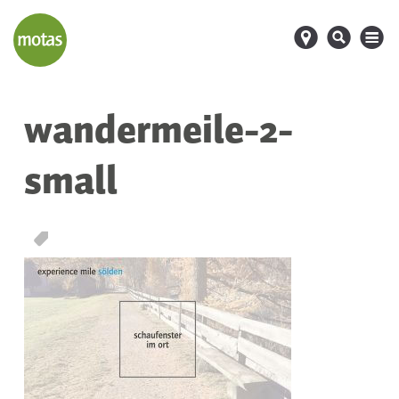
d
s
M
wandermeile-2-
small
T