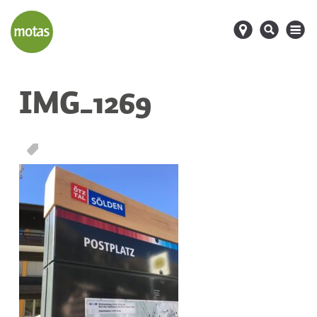
d
s
M
IMG_1269
T