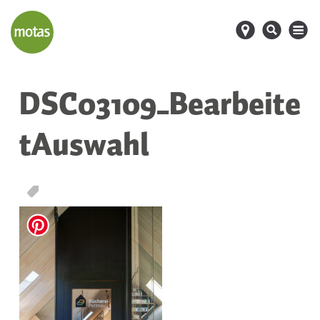
d
s
M
DSC03109_Bearbeite
tAuswahl
T