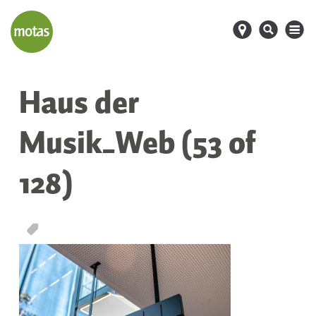
d
s
M
Haus der
Musik_Web (53 of
128)
T