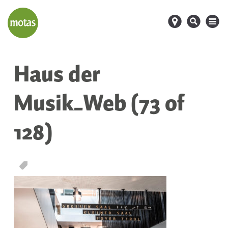
d
s
M
Haus der
Musik_Web (73 of
128)
T