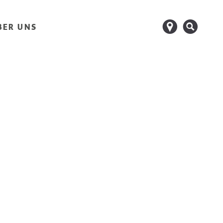
d
s
BER UNS