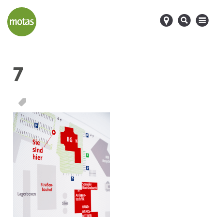
d
s
M
7
T